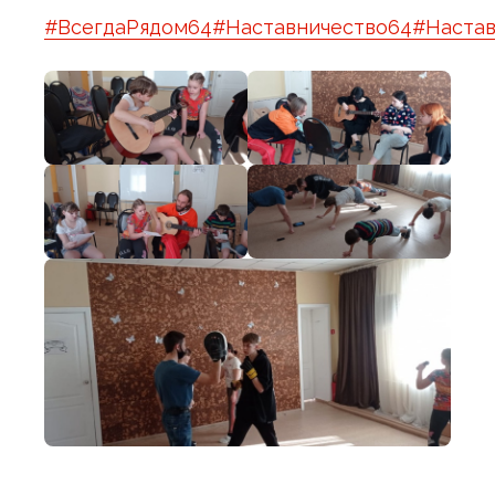
#ВсегдаРядом64
#Наставничество64
#Настав