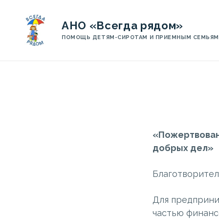
АНО «Всегда рядом»
ПОМОЩЬ ДЕТЯМ-СИРОТАМ И ПРИЕМНЫМ СЕМЬЯМ
«Пожертвован
добрых дел»
Благотворитель
Для предприни
частью финанс