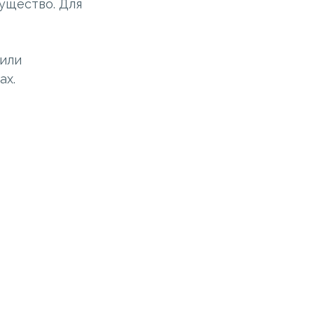
ущество. Для
 или
ах.