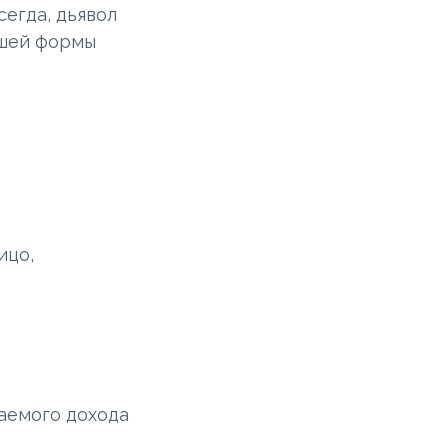
сегда, дьявол
ашей формы
ицо,
аемого дохода