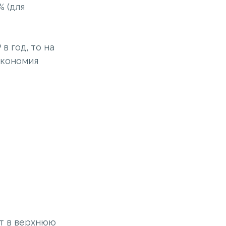
% (для
в год, то на
 экономия
ет в верхнюю