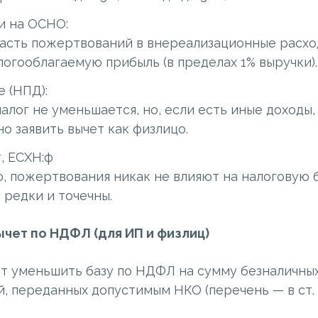
и на ОСНО:
асть пожертвований в внереализационные расход
огооблагаемую прибыль (в пределах 1% выручки).
 (НПД):
лог не уменьшается, но, если есть иные доходы
 заявить вычет как физлицо.
, ЕСХН:ф
, пожертвования никак не влияют на налоговую б
редки и точечны.
чет по НДФЛ (для ИП и физлиц)
ет уменьшить базу по НДФЛ на сумму безналичны
, переданных допустимым НКО (перечень — в ст. 