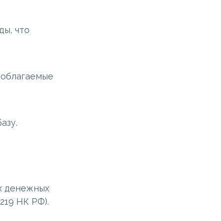
ы, что
, облагаемые
азу.
х денежных
219 НК РФ).