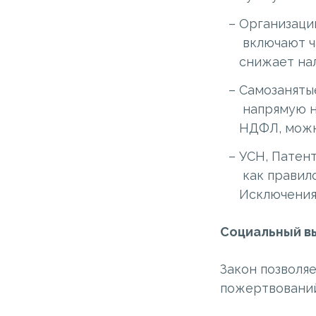
Организаци
включают ч
снижает нал
Самозанятые
напрямую на
НДФЛ, можно
УСН, Патент
как правило
Исключения 
Социальный вы
Закон позволя
пожертвований