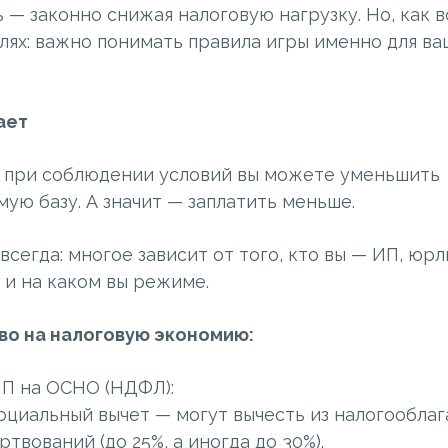
— законно снижая налоговую нагрузку. Но, как в
алях: важно понимать правила игры именно для в
ает
то при соблюдении условий вы можете уменьшить
ую базу. А значит — заплатить меньше.
 всегда: многое зависит от того, кто вы — ИП, юрл
 и на каком вы режиме.
во на налоговую экономию
:
ИП на ОСНО (НДФЛ):
оциальный вычет — могут вычесть из налогооблаг
твований (до 25%, а иногда до 30%).