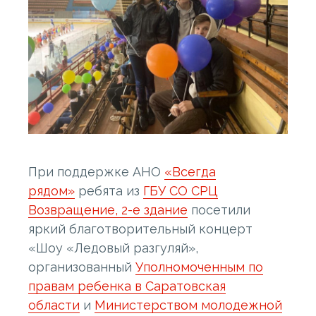
При поддержке АНО
«Всегда
рядом»
ребята из
ГБУ СО СРЦ
Возвращение, 2-е здание
посетили
яркий благотворительный концерт
«Шоу «Ледовый разгуляй»,
организованный
Уполномоченным по
правам ребенка в Саратовская
области
и
Министерством молодежной