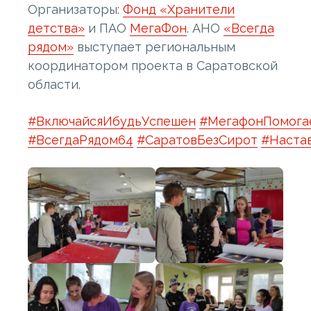
Организаторы:
Фонд «Хранители
детства»
и ПАО
МегаФон
. АНО
«Всегда
рядом»
выступает региональным
координатором проекта в Саратовской
области.
#ВключайсяИбудьУспешен
#МегафонПомога
#ВсегдаРядом64
#СаратовБезСирот
#Наста