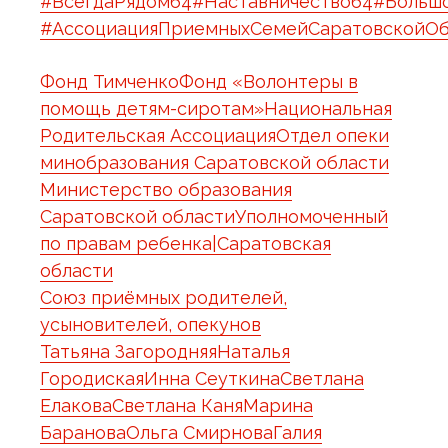
#ВсегдаРядом64
#Наставничество64
#Больш
#АссоциацияПриемныхСемейСаратовскойОб
Фонд Тимченко
Фонд «Волонтеры в
помощь детям-сиротам»
Национальная
Родительская Ассоциация
Отдел опеки
минобразования Саратовской области
Министерство образования
Саратовской области
Уполномоченный
по правам ребенка|Саратовская
области
Союз приёмных родителей,
усыновителей, опекунов
Татьяна Загородняя
Наталья
Городиская
Инна Сеуткина
Светлана
Елакова
Светлана Каня
Марина
Баранова
Ольга Смирнова
Галия