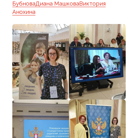
Бубнова
Диана Машкова
Виктория
Анохина