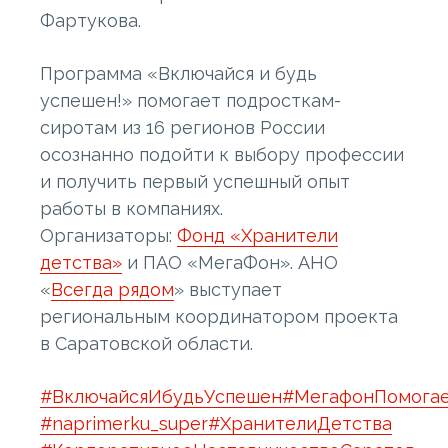
Фартукова.
Программа «Включайся и будь
успешен!» помогает подросткам-
сиротам из 16 регионов России
осознанно подойти к выбору профессии
и получить первый успешный опыт
работы в компаниях.
Организаторы:
Фонд «Хранители
детства»
и ПАО «МегаФон». АНО
«
Всегда рядом
» выступает
региональным координатором проекта
в Саратовской области.
#ВключайсяИбудьУспешен
#МегафонПомога
#naprimerku_super
#ХранителиДетства