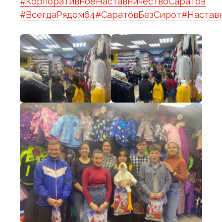
#КорпоративноеНаставничествоСаратов
#ВсегдаРядом64
#СаратовБезСирот
#Настав