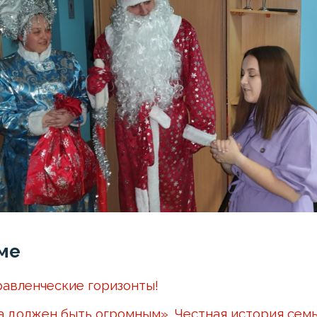
ме
авленческие горизонты!
а должен быть огромным». Честная история сем