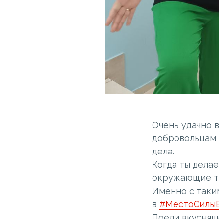
Очень удачно в
добровольцам 
дела.
Когда ты делае
окружающие та
Именно с таки
в
#МестоСилы
Поели вкусняше