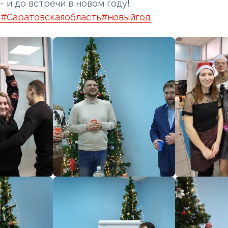
 и до встречи в новом году!
О
#Саратовскаяобласть
#новыйгод