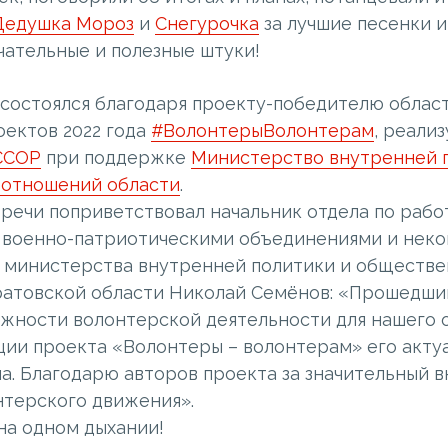
Дедушка Мороз
и
Снегурочка
за лучшие песенки и
чательные и полезные штуки!
 состоялся благодаря проекту-победителю облас
оектов 2022 года
#ВолонтерыВолонтерам
, реали
ССОР
при поддержке
Министерство внутренней 
 отношений области
.
речи поприветствовал начальник отдела по рабо
 военно-патриотическими объединениями и нек
 министерства внутренней политики и обществе
атовской области Николай Семёнов: «Прошедший
ажности волонтерской деятельности для нашего 
ции проекта «Волонтеры – волонтерам» его акту
а. Благодарю авторов проекта за значительный в
нтерского движения».
на одном дыхании!