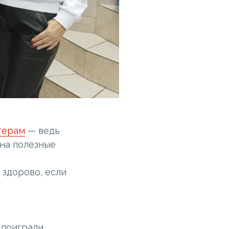
терам
— ведь
на полезные
 здорово, если
 поиграли.