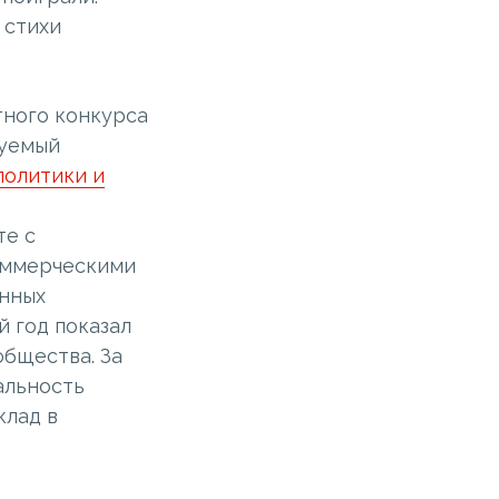
 стихи
тного конкурса
зуемый
политики и
те с
оммерческими
нных
 год показал
общества. За
альность
клад в