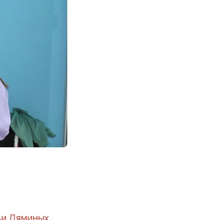
ьи Ляминых.