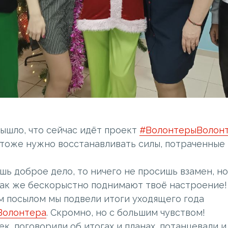
ышло, что сейчас идёт проект
#ВолонтерыВолон
тоже нужно восстанавливать силы, потраченные 
шь доброе дело, то ничего не просишь взамен, но
к же бескорыстно поднимают твоё настроение!
м посылом мы подвели итоги уходящего года
Волонтера
. Скромно, но с большим чувством!
к, поговорили об итогах и планах, потанцевали и