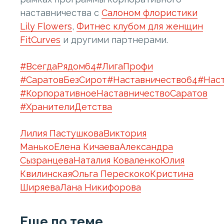
наставничества с
Салоном флористики
Lily Flowers
,
Фитнес клубом для женщин
FitCurves
и другими партнерами.
#ВсегдаРядом64
#ЛигаПрофи
#СаратовБезСирот
#Наставничество64
#Нас
#КорпоративноеНаставничествоСаратов
#ХранителиДетства
Лилия Пастушкова
Виктория
Манько
Елена Кичаева
Александра
Сызранцева
Наталия Коваленко
Юлия
Квилинская
Ольга Перескоко
Кристина
Ширяева
Лана Никифорова
Еще по теме