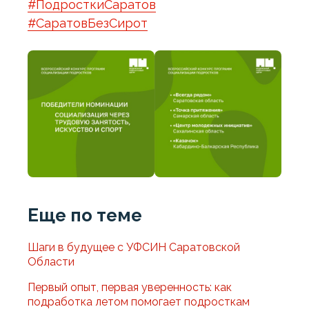
#ПодросткиСаратов
#СаратовБезСирот
Еще по теме
Шаги в будущее с УФСИН Саратовской
Области
Первый опыт, первая уверенность: как
подработка летом помогает подросткам