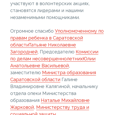
участвуют в волонтерских акциях,
становятся лидерами и нашими
незаменимыми помощниками.
Огромное спасибо
Уполномоченному по
правам ребенка в Саратовской
области
Татьяне Николаевне
Загородней
, Председателю
Комиссии
по делам несовершеннолетних
Юлии
Анатольевне Васильевой
,
заместителю
Министра образования
Саратовской области
Галине
Владимировне Калягиной, начальнику
отдела опеки Министерства
образования
Наталье Михайловне
Жарковой
,
Министерству труда и
социальной защиты