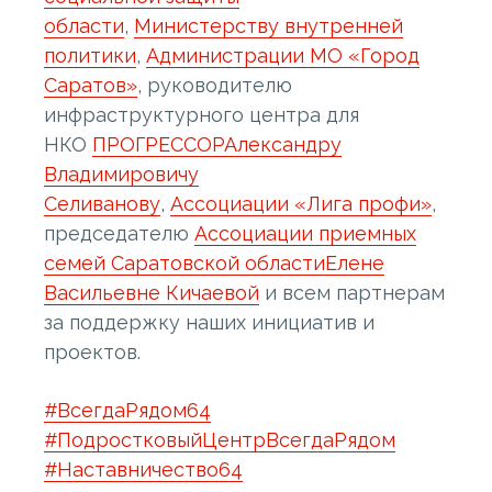
области
,
Министерству внутренней
политики
,
Администрации МО «Город
Саратов»
, руководителю
инфраструктурного центра для
НКО
ПРОГРЕССОР
Александру
Владимировичу
Селиванову
,
Ассоциации «Лига профи»
,
председателю
Ассоциации приемных
семей Саратовской области
Елене
Васильевне Кичаевой
и всем партнерам
за поддержку наших инициатив и
проектов.
#ВсегдаРядом64
#ПодростковыйЦентрВсегдаРядом
#Наставничество64