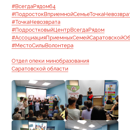
#ВсегдаРядом64
#ПодростокВприемнойСемьеТочкаНевозвра
#ТочкаНевозврата
#ПодростковыйЦентрВсегдаРядом
#АссоциацияПриемныхСемейСаратовскойОб
#МестоСилыВолонтера
Отдел опеки минобразования
Саратовской области