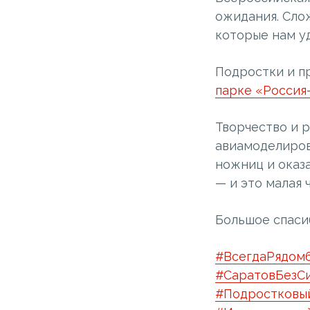
ожидания. Сло
которые нам уд
Подростки и п
парке «Россия
Творчество и 
авиамоделиров
ножниц и оказ
— и это малая 
Большое спаси
#ВсегдаРядом
#СаратовБезС
#Подростковы