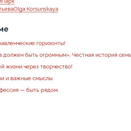
йПарк
тьева
Olga Korsunskaya
ме
авленческие горизонты!
а должен быть огромным». Честная история сем
ей жизни через творчество!
чи и важные смыслы
офессия — быть рядом.