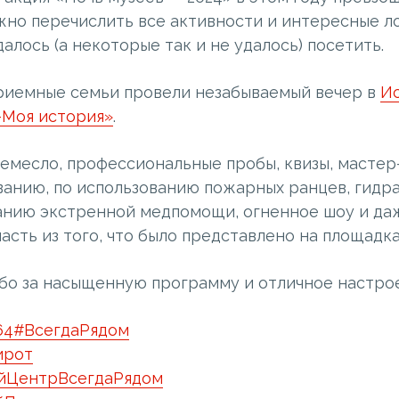
жно перечислить все активности и интересные л
алось (а некоторые так и не удалось) посетить.
риемные семьи провели незабываемый вечер в
И
-Моя история»
.
ремесло, профессиональные пробы, квизы, мастер
анию, по использованию пожарных ранцев, гидр
анию экстренной медпомощи, огненное шоу и да
часть из того, что было представлено на площадка
бо за насыщенную программу и отличное настро
64
#ВсегдаРядом
ирот
йЦентрВсегдаРядом