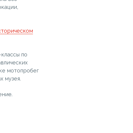
окации,
сторическом
-классы по
авлических
же мотопробег
х музея.
ение.