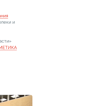
ания
опеки и
асти»
ФМЕТИКА