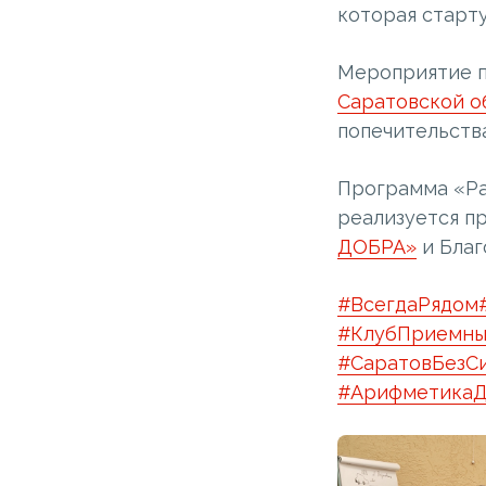
которая старту
Мероприятие п
Саратовской о
попечительства
Программа «Ра
реализуется п
ДОБРА»
и Благ
#ВсегдаРядом
#КлубПриемны
#СаратовБезС
#АрифметикаД