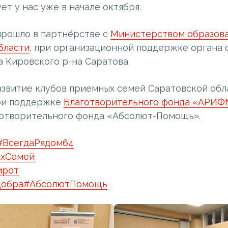
ет у нас уже в начале октября.
рошло в партнёрстве с
Министерством образов
бласти
, при организационной поддержке органа 
 Кировского р-на Саратова.
звитие клубов приемных семей Саратовской обл
ри поддержке
Благотворительного фонда «АРИ
отворительного фонда «Абсолют-Помощь».
#ВсегдаРядом64
хСемей
ирот
обра
#АбсолютПомощь