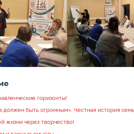
ме
авленческие горизонты!
а должен быть огромным». Честная история сем
ей жизни через творчество!
чи и важные смыслы