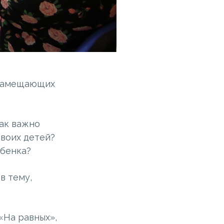
 замещающих
как важно
своих детей?
ебенка?
в тему,
«На равных»,