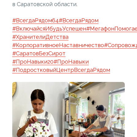
в Саратовской области.
#ВсегдаРядом64
#ВсегдаРядом
#ВключайсяИбудьУспешен
#МегафонПомога
#ХранителиДетства
#КорпоративноеНаставничество
#Сопровож
#СаратовБезСирот
#ПроНавыки20
#ПроНавыки
#ПодростковыйЦентрВсегдаРядом