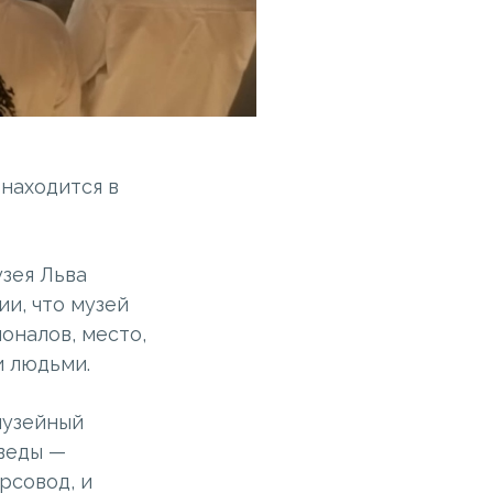
 находится в
зея Льва
ии, что музей
оналов, место,
 людьми.
музейный
веды —
рсовод, и