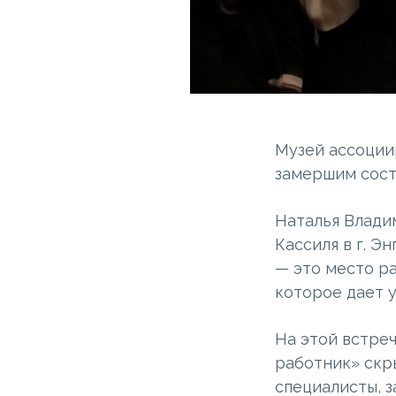
Музей ассоциир
замершим состо
Наталья Влади
Кассиля в г. Э
— это место р
которое дает 
На этой встре
работник» скр
специалисты, 