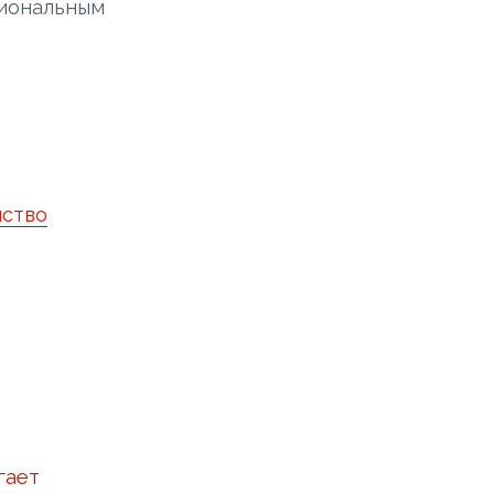
гиональным
ство
гает