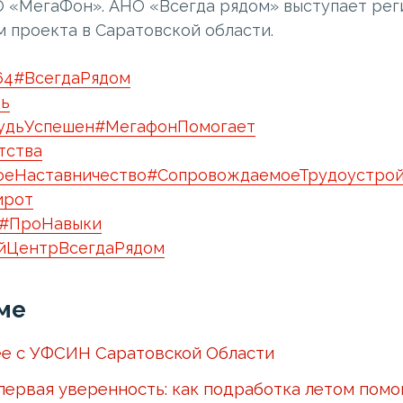
 «МегаФон». АНО «Всегда рядом» выступает ре
 проекта в Саратовской области.
64
#ВсегдаРядом
ь
удьУспешен
#МегафонПомогает
тства
оеНаставничество
#СопровождаемоеТрудоустрой
ирот
#ПроНавыки
йЦентрВсегдаРядом
ме
е с УФСИН Саратовской Области
первая уверенность: как подработка летом помо