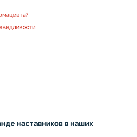
армацевта?
раведливости
нде наставников в наших