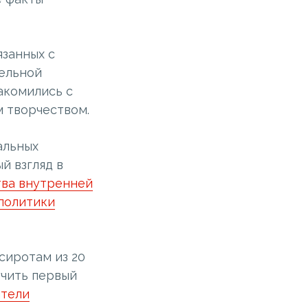
язанных с
тельной
акомились с
м творчеством.
альных
й взгляд в
ва внутренней
политики
сиротам из 20
учить первый
тели