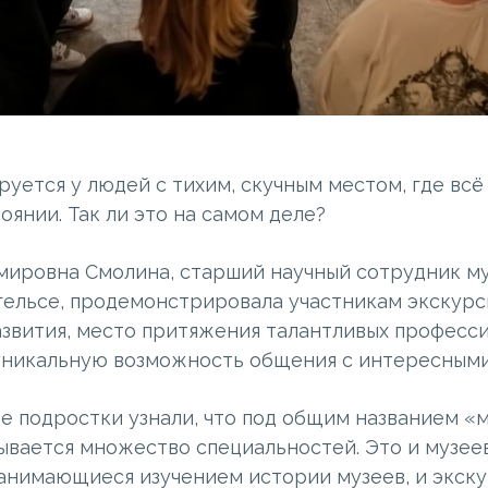
уется у людей с тихим, скучным местом, где всё
янии. Так ли это на самом деле?
мировна Смолина, старший научный сотрудник му
нгельсе, продемонстрировала участникам экскурс
азвития, место притяжения талантливых професси
уникальную возможность общения с интересными
че подростки узнали, что под общим названием «
ывается множество специальностей. Это и музее
занимающиеся изучением истории музеев, и экску