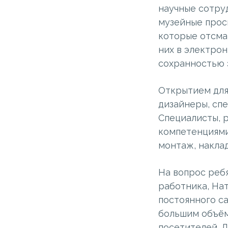
научные сотру
музейные прос
которые отсма
них в электрон
сохранностью э
Открытием для
дизайнеры, сп
Специалисты, 
компетенциями
монтаж, наклад
На вопрос ребя
работника, На
постоянного с
большим объём
посетителей. Д