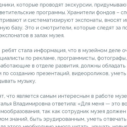
дники, которые проводят экскурсии, придумываю
ветительские программы. Хранители фондов – сп
тривают и систематизируют экспонаты, вносят 
ную базу. Это и смотрители, которые следят за п
кспонатов в залах музея.
 ребят стала информация, что в музейном деле о
ециалисты по рекламе, программисты, фотографы,
работающие в отделе развития, должны обладать
 по созданию презентаций, видеороликов, уметь
ывать музыку.
т, что является самым интересным в работе муз
талья Владимировна ответила: «Для меня — это 
амообразования, так как сотрудник музея должен
ом знаний, быть эрудированным, уметь отвечать
ля этого необходимо много читать, изучать новы