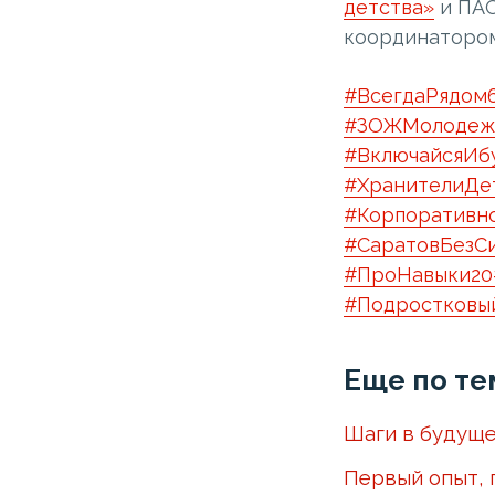
детства»
и ПАО
координатором
#ВсегдаРядом
#ЗОЖМолодеж
#ВключайсяИб
#ХранителиДе
#Корпоративн
#СаратовБезС
#ПроНавыки20
#Подростковы
Еще по те
Шаги в будуще
Первый опыт, 