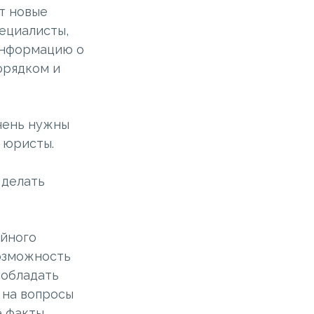
т новые
ециалисты,
информацию о
орядком и
чень нужны
 юристы.
 делать
ейного
возможность
 обладать
 на вопросы
е факты