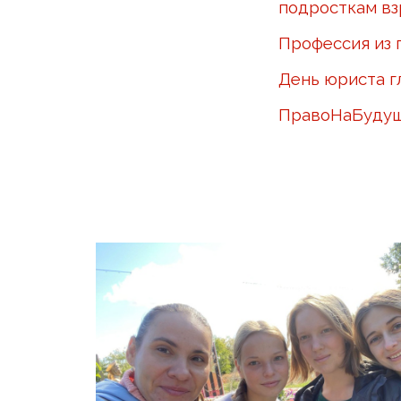
подросткам вз
Профессия из 
День юриста г
ПравоНаБуду