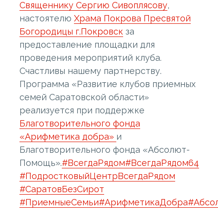
Священнику Сергию Сивоплясову
,
настоятелю
Храма Покрова Пресвятой
Богородицы г.Покровск
за
предоставление площадки для
проведения мероприятий клуба.
Счастливы нашему партнерству.
Программа «Развитие клубов приемных
семей Саратовской области»
реализуется при поддержке
Благотворительного фонда
«Арифметика добра»
и
Благотворительного фонда «Абсолют-
Помощь».
#ВсегдаРядом
#ВсегдаРядом64
#ПодростковыйЦентрВсегдаРядом
#СаратовБезСирот
#ПриемныеСемьи
#АрифметикаДобра
#Абсо