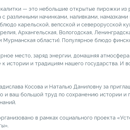
о калитки — это небольшие открытые пирожки из
 с различными начинками, наливками, намазками 
блюдо карельской, вепсской и северорусской ку
релия, Архангельская, Вологодская, Ленинградска
и Мурманская области). Популярное блюдо финско
рное место, заряд энергии, домашняя атмосфера
к истории и традициям нашего государства. И вс
адислава Косова и Наталью Даниловну за пригла
о и ваш большой труд по сохранению истории и 
наний.
рганизовано в рамках социального проекта «Усто
ы».