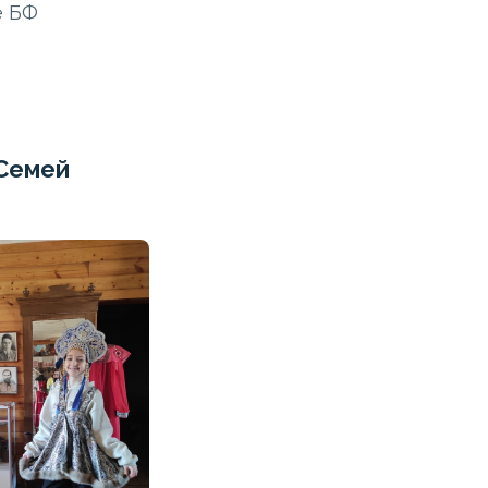
е БФ
Семей