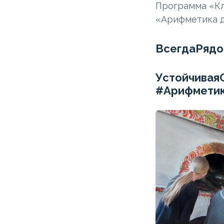
Программа «Кл
«Арифметика д
ВсегдаРядо
Устойчива
#Арифмети