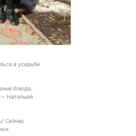
льса в усадьбе
дные блюда,
 — Натальей
ь! Сейчас
ики.