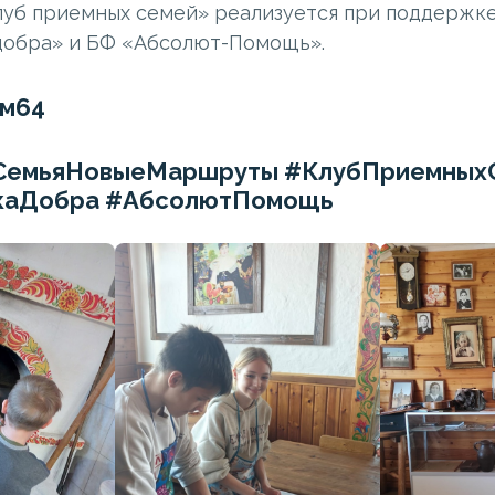
уб приемных семей» реализуется при поддержк
обра» и БФ «Абсолют-Помощь».
м64
яСемьяНовыеМаршруты #КлубПриемных
каДобра #АбсолютПомощь