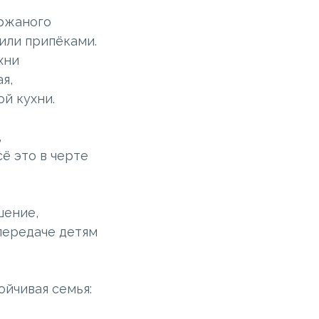
 ржаного
или припёками.
хни
я,
й кухни.
,
ё это в черте
шение,
передаче детям
йчивая семья: