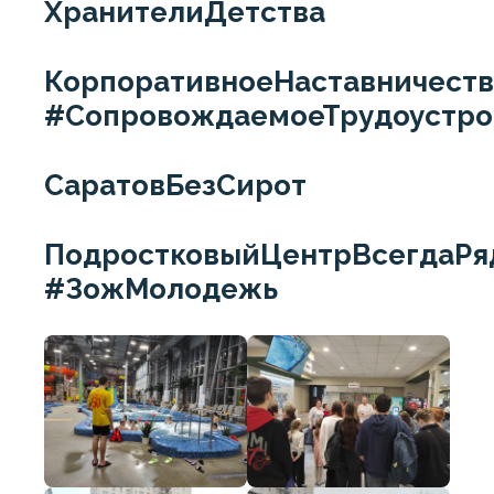
ХранителиДетства
КорпоративноеНаставничест
#СопровождаемоеТрудоустро
СаратовБезСирот
ПодростковыйЦентрВсегдаРя
#ЗожМолодежь