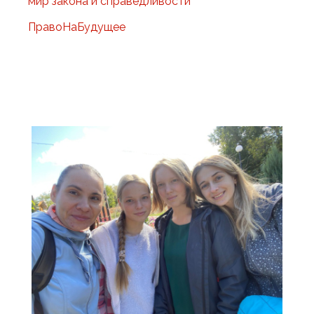
мир закона и справедливости
ПравоНаБудущее