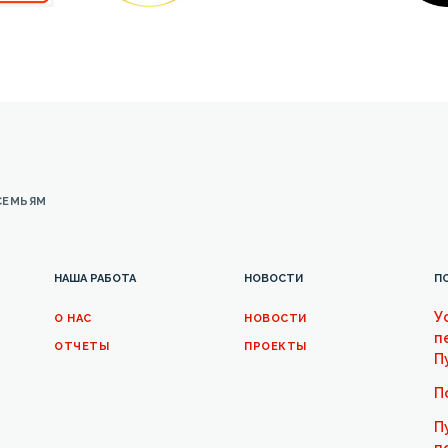
СЕМЬЯМ
НАША РАБОТА
НОВОСТИ
П
У
О НАС
НОВОСТИ
п
ОТЧЕТЫ
ПРОЕКТЫ
П
П
П
п