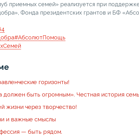
уб приемных семей» реализуется при поддержк
обра», Фонда президентских грантов и БФ «Абс
64
обра
#АбсолютПомощь
хСемей
ме
авленческие горизонты!
а должен быть огромным». Честная история сем
ей жизни через творчество!
чи и важные смыслы
офессия — быть рядом.