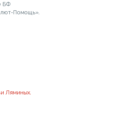
е БФ
олют-Помощь».
ьи Ляминых.