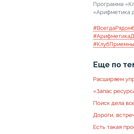
Программа «Кл
«Арифметика д
#ВсегдаРядом
#АрифметикаД
#КлубПриемны
Еще по те
Расширяем упр
«Запас ресурс
Поиск дела вс
Дороги, встре
Есть такая пр