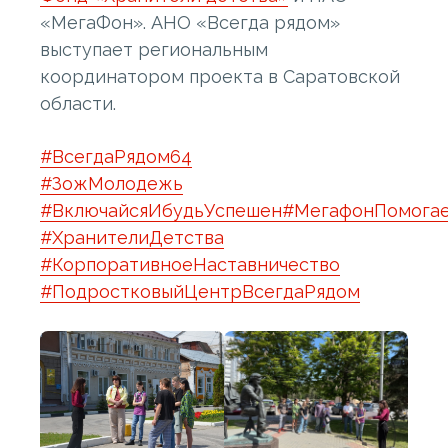
«МегаФон». АНО «Всегда рядом»
выступает региональным
координатором проекта в Саратовской
области.
#ВсегдаРядом64
#ЗожМолодежь
#ВключайсяИбудьУспешен
#МегафонПомога
#ХранителиДетства
#КорпоративноеНаставничество
#ПодростковыйЦентрВсегдаРядом