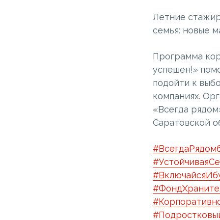
Летние стажир
семья: новые 
Программа кор
успешен!» пом
подойти к выб
компаниях. Ор
«Всегда рядом
Саратовской о
#ВсегдаРядом
#УстойчиваяС
#ВключайсяИб
#ФондХраните
#Корпоративн
#Подростковы