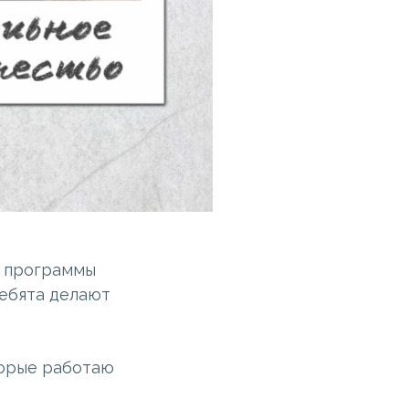
и программы
ебята делают
торые работаю