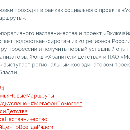
овки проходят в рамках социального проекта «У
маршруты».
поративного наставничества и проект «Включайс
огает подросткам-сиротам из 20 регионов Росси
ору профессии и получить первый успешный опыт
ганизаторы: Фонд «Хранители детства» и ПАО «М
» выступает региональным координатором проек
бласти.
64
емьяНовыеМаршруты
удьУспешен
#МегафонПомогает
лиДетства
оеНаставничество
йЦентрВсегдаРядом