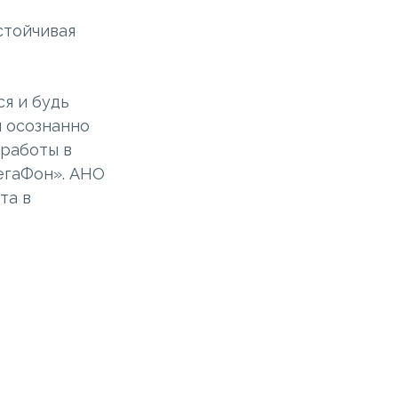
стойчивая
я и будь
и осознанно
 работы в
егаФон». АНО
та в