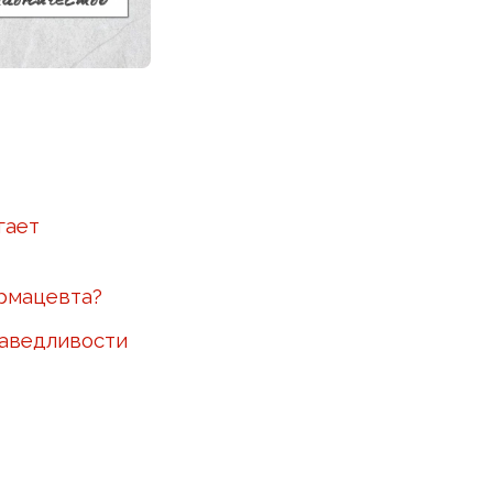
гает
армацевта?
раведливости