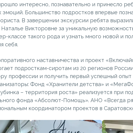
рошло интересно, познавательно и принесло ре
 эмоций. Большинство подростков впервые позн
ориста. В завершении экскурсии ребята выразил
 Наталье Викторовне за уникальную возможност
ер-классе такого рода и узнать много новой и по
я себя.
поративного наставничества и проект «Включайс
огает подросткам-сиротам из 20 регионов Росси
ору профессии и получить первый успешный опыт
ганизаторы: Фонд «Хранители детства» и «МегаФ
лубинка – территория роста» реализуется при п
ьного фонда «Абсолют-Помощь». АНО «Всегда р
иональным координатором проектов в Саратовско