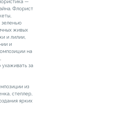
флористика —
айна. Флорист
кеты,
и зеленью
ичных живых
ки и лилии,
чии и
композиции на
,
о ухаживать за
омпозиции из
нка, степлер,
оздания ярких