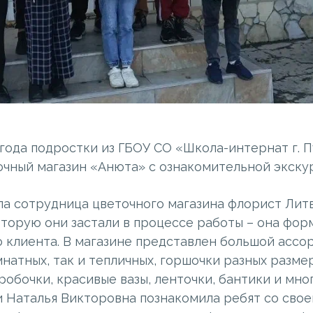
 года подростки из ГБОУ СО «Школа-интернат г. П
очный магазин «Анюта» с ознакомительной экску
ла сотрудница цветочного магазина флорист Лит
оторую они застали в процессе работы – она фор
о клиента. В магазине представлен большой ассо
мнатных, так и тепличных, горшочки разных разме
робочки, красивые вазы, ленточки, бантики и мног
и Наталья Викторовна познакомила ребят со свое