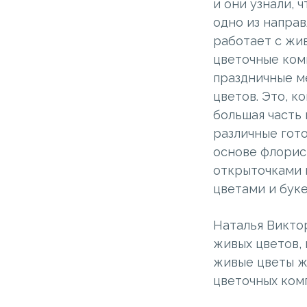
и они узнали, 
одно из напра
работает с жи
цветочные ком
праздничные м
цветов. Это, к
большая часть 
различные гот
основе флорис
открыточками и
цветами и буке
Наталья Виктор
живых цветов, 
живые цветы же
цветочных ком