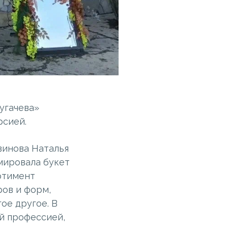
угачева»
рсией.
винова Наталья
мировала букет
ртимент
ров и форм,
ое другое. В
й профессией,