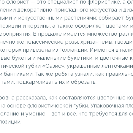
что флорист — это специалист по флористике, а 
влений декоративно-прикладного искусства и диз
выми и искусственными растениями: собирает бу
позиции и корзины, а также оформляет цветами 
ероприятия. В продаже имеется множество разл
онечно же, классические розы, хризантемы, гвозди
которых привезена из Голландии. Имеются в нали
овые букеты и маленькие букетики, и цветочные 
тической губки «Оазис», украшенные ленточками
 бантиками. Так же ребята узнали, как правильн
тами, подкармливать их и обрезать.
овна рассказала, как составляются цветочные к
на основе флористической губки. Упаковочная пле
лание и умение – вот и всё, что требуется для с
позиций.