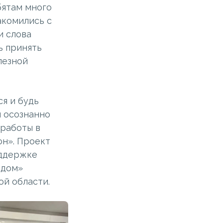
бятам много
акомились с
и слова
ь принять
лезной
я и будь
и осознанно
 работы в
он». Проект
оддержке
ядом»
й области.