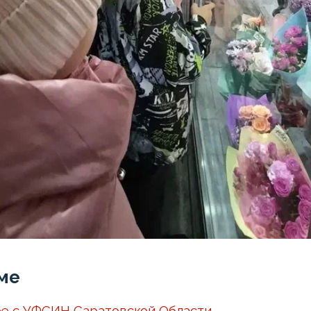
ме
е с УФСИН Саратовской Области