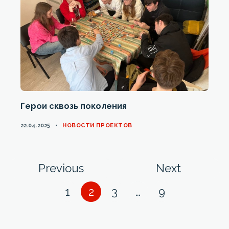
Герои сквозь поколения
CATEGORIES
22.04.2025
НОВОСТИ ПРОЕКТОВ
Posts
Page
Page
Previous
Next
navigation
Page
Page
Page
Page
1
2
3
…
9